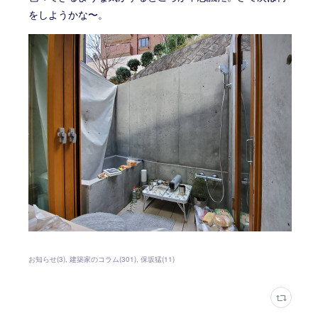
をしようかな〜。
お知らせ
(
3
)
建築家のコラム
(
301
)
保坂猛
(
11
)