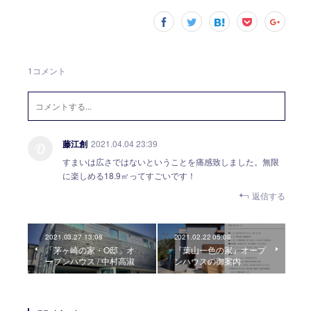
1
コメント
藤江創
2021.04.04 23:39
すまいは広さではないということを痛感致しました。無限
に楽しめる18.9㎡ってすごいです！
返信する
2021.03.27 13:08
2021.02.22 05:08
「茅ヶ崎の家・O邸」オ
『葉山一色の家』オープ
ープンハウス / 中村高淑
ンハウスの御案内