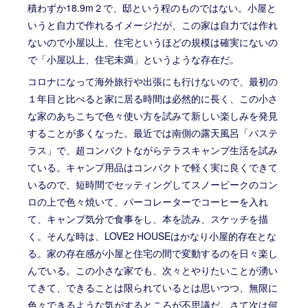
積わずか18.9m２で、邸という程のものではない。小屋と
いうと自力で作れるイメージだが、この家は自力では作れ
ないので小屋以上、住宅というほどの規模は確実にないの
で「小屋以上、住宅未満」というような存在だ。
コロナになって海外旅行や出張にも行けないので、最初の
１年目と比べると家に居る時間は必然的に長く、この小さ
な家のあちこちで色々使い方を試みて新しい楽しみを発見
することが多くなった。最近では南側の露天風呂「バステ
ラス」で、超コンパクトながらテラスキャンプ生活を試み
ている。キャンプ用品はコンパクトで軽く実に良くできて
いるので、短時間でセッティングしてスノーピークのコン
ロの上で色々焼いて、パーコレーターでコーヒーを入れ
て、キャンプ気分で食事をし、本を読み、スケッチを描
く。そんな時は、LOVE2 HOUSEはかなり小屋的存在とな
る。家の存在感が小屋と住宅の間で変動するのを日々楽し
んでいる。この小さな家でも、次々とやりたいことが湧い
てきて、できることは限られているとは思いつつ、無限に
色々できるような気がするところが不思議だ。さて次は何