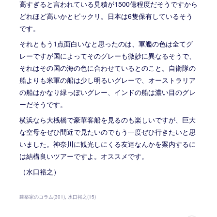
高すぎると言われている見積が1500億程度だそうですから
どれほど高いかとビックリ。日本は6隻保有しているそう
です。
それともう1点面白いなと思ったのは、軍艦の色は全てグ
レーですが国によってそのグレーも微妙に異なるそうで、
それはその国の海の色に合わせているとのこと。自衛隊の
船よりも米軍の船は少し明るいグレーで、オーストラリア
の船はかなり緑っぽいグレー、インドの船は濃い目のグレ
ーだそうです。
横浜なら大桟橋で豪華客船を見るのも楽しいですが、巨大
な空母をぜひ間近で見たいのでもう一度ぜひ行きたいと思
いました。神奈川に観光しにくる友達なんかを案内するに
は結構良いツアーですよ。オススメです。
（水口裕之）
建築家のコラム
(
301
)
水口裕之
(
15
)