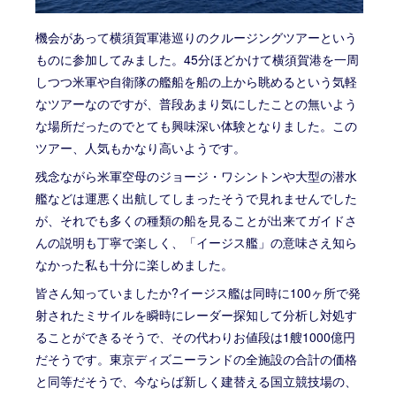
機会があって横須賀軍港巡りのクルージングツアーという
ものに参加してみました。45分ほどかけて横須賀港を一周
しつつ米軍や自衛隊の艦船を船の上から眺めるという気軽
なツアーなのですが、普段あまり気にしたことの無いよう
な場所だったのでとても興味深い体験となりました。この
ツアー、人気もかなり高いようです。
残念ながら米軍空母のジョージ・ワシントンや大型の潜水
艦などは運悪く出航してしまったそうで見れませんでした
が、それでも多くの種類の船を見ることが出来てガイドさ
んの説明も丁寧で楽しく、「イージス艦」の意味さえ知ら
なかった私も十分に楽しめました。
皆さん知っていましたか?イージス艦は同時に100ヶ所で発
射されたミサイルを瞬時にレーダー探知して分析し対処す
ることができるそうで、その代わりお値段は1艘1000億円
だそうです。東京ディズニーランドの全施設の合計の価格
と同等だそうで、今ならば新しく建替える国立競技場の、