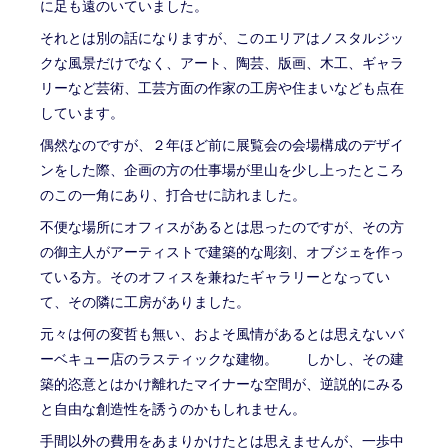
に足も遠のいていました。
それとは別の話になりますが、このエリアはノスタルジッ
クな風景だけでなく、アート、陶芸、版画、木工、ギャラ
リーなど芸術、工芸方面の作家の工房や住まいなども点在
しています。
偶然なのですが、２年ほど前に展覧会の会場構成のデザイ
ンをした際、企画の方の仕事場が里山を少し上ったところ
のこの一角にあり、打合せに訪れました。
不便な場所にオフィスがあるとは思ったのですが、その方
の御主人がアーティストで建築的な彫刻、オブジェを作っ
ている方。そのオフィスを兼ねたギャラリーとなってい
て、その隣に工房がありました。
元々は何の変哲も無い、およそ風情があるとは思えないバ
ーベキュー店のラスティックな建物。 しかし、その建
築的恣意とはかけ離れたマイナーな空間が、逆説的にみる
と自由な創造性を誘うのかもしれません。
手間以外の費用をあまりかけたとは思えませんが、一歩中