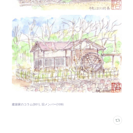
建築家のコラム
(
301
)
旧メンバー
(
109
)