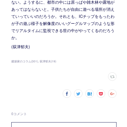
ない。ようするに、都市の中には原っぱや雑木林や露地が
あってはならないと。子供たちが自由に遊べる場所が消え
ていっていいのだろうか。それとも、ICチップをもったわ
が子の遊ぶ様子を解像度のいいグーグルマップのような形
でリアルタイムに監視できる世の中がやってくるのだろう
か。
(荻津郁夫)
建築家のコラム
(
301
)
荻津郁夫
(
19
)
0
コメント