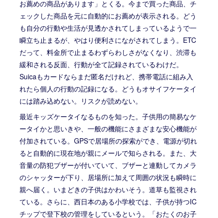
お薦めの商品があります」とくる。今まで買った商品、チ
ェックした商品を元に自動的にお薦めが表示される。どう
も自分の行動や生活が見透かされてしまっているようで一
瞬立ち止まるが、やはり便利さにながされてしまう。ETC
だって、料金所で止まるわずらわしさがなくなり、渋滞も
緩和される反面、行動が全て記録されているわけだ。
Suicaもカードならまだ匿名だけれど、携帯電話に組み入
れたら個人の行動の記録になる。どうもオサイフケータイ
には踏み込めない。リスクが読めない。
最近キッズケータイなるものを知った。子供用の簡易なケ
ータイかと思いきや、一般の機能にさまざまな安心機能が
付加されている。GPSで居場所の探索ができ、電源が切れ
ると自動的に現在地が親にメールで知らされる。また、大
音量の防犯ブザーが付いていて、ブザーと連動してカメラ
のシャッターが下り、居場所に加えて周囲の状況も瞬時に
親へ届く。いまどきの子供はかわいそう。道草も監視され
ている。さらに、西日本のある小学校では、子供が持つIC
チップで登下校の管理をしているという。「おたくのお子