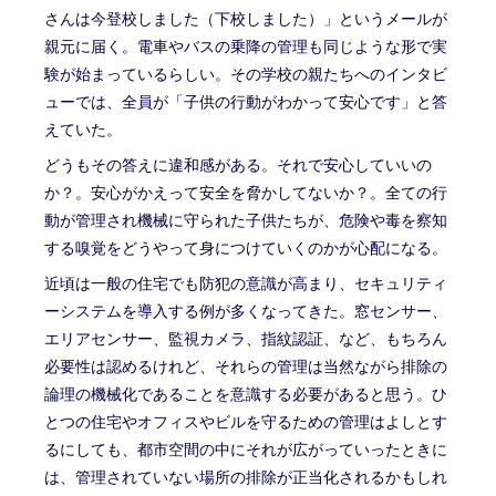
さんは今登校しました（下校しました）」というメールが
親元に届く。電車やバスの乗降の管理も同じような形で実
験が始まっているらしい。その学校の親たちへのインタビ
ューでは、全員が「子供の行動がわかって安心です」と答
えていた。
どうもその答えに違和感がある。それで安心していいの
か？。安心がかえって安全を脅かしてないか？。全ての行
動が管理され機械に守られた子供たちが、危険や毒を察知
する嗅覚をどうやって身につけていくのかが心配になる。
近頃は一般の住宅でも防犯の意識が高まり、セキュリティ
ーシステムを導入する例が多くなってきた。窓センサー、
エリアセンサー、監視カメラ、指紋認証、など、もちろん
必要性は認めるけれど、それらの管理は当然ながら排除の
論理の機械化であることを意識する必要があると思う。ひ
とつの住宅やオフィスやビルを守るための管理はよしとす
るにしても、都市空間の中にそれが広がっていったときに
は、管理されていない場所の排除が正当化されるかもしれ