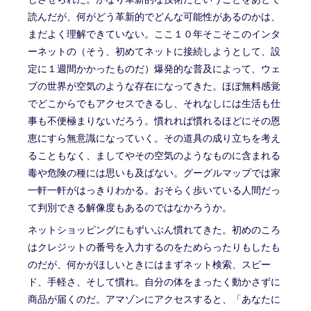
読んだが、何がどう革新的でどんな可能性があるのかは、
まだよく理解できていない。ここ１０年そこそこのインタ
ーネットの（そう、初めてネットに接続しようとして、設
定に１週間かかったものだ）爆発的な普及によって、ウェ
ブの世界が空気のような存在になってきた。ほぼ無料感覚
でどこからでもアクセスできるし、それなしには生活も仕
事も不便極まりないだろう。慣れれば慣れるほどにその恩
恵にすら無意識になっていく。その道具の成り立ちを考え
ることもなく、ましてやその空気のようなものに含まれる
毒や危険の種には思いも及ばない。グーグルマップでは家
一軒一軒がはっきりわかる。おそらく歩いている人間だっ
て判別できる解像度もあるのではなかろうか。
ネットショッピングにもずいぶん慣れてきた。初めのころ
はクレジットの番号を入力するのをためらったりもしたも
のだが、何かがほしいときにはまずネット検索、スピー
ド、手軽さ、そして慣れ。自分の体をまったく動かさずに
商品が届くのだ。アマゾンにアクセスすると、「あなたに