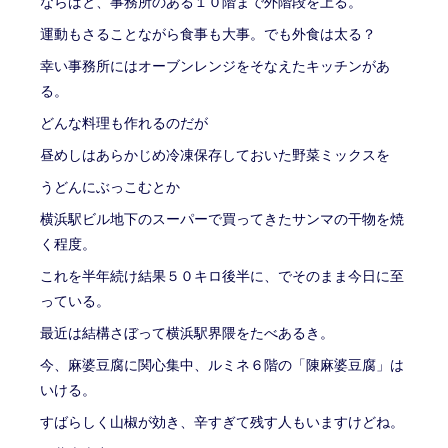
ならばと、事務所のある１０階まで外階段を上る。
運動もさることながら食事も大事。でも外食は太る？
幸い事務所にはオーブンレンジをそなえたキッチンがあ
る。
どんな料理も作れるのだが
昼めしはあらかじめ冷凍保存しておいた野菜ミックスを
うどんにぶっこむとか
横浜駅ビル地下のスーパーで買ってきたサンマの干物を焼
く程度。
これを半年続け結果５０キロ後半に、でそのまま今日に至
っている。
最近は結構さぼって横浜駅界隈をたべあるき。
今、麻婆豆腐に関心集中、ルミネ６階の「陳麻婆豆腐」は
いける。
すばらしく山椒が効き、辛すぎて残す人もいますけどね。