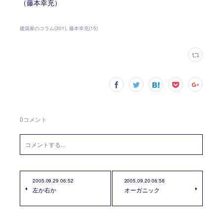
（藤本幸充）
建築家のコラム
(
301
)
藤本幸充
(
15
)
0
コメント
2005.09.29 06:52
2005.09.20 06:58
左か右か
オーガニック