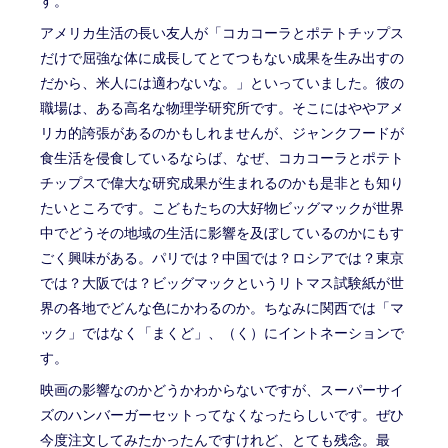
す。
アメリカ生活の長い友人が「コカコーラとポテトチップス
だけで屈強な体に成長してとてつもない成果を生み出すの
だから、米人には適わないな。」といっていました。彼の
職場は、ある高名な物理学研究所です。そこにはややアメ
リカ的誇張があるのかもしれませんが、ジャンクフードが
食生活を侵食しているならば、なぜ、コカコーラとポテト
チップスで偉大な研究成果が生まれるのかも是非とも知り
たいところです。こどもたちの大好物ビッグマックが世界
中でどうその地域の生活に影響を及ぼしているのかにもす
ごく興味がある。パリでは？中国では？ロシアでは？東京
では？大阪では？ビッグマックというリトマス試験紙が世
界の各地でどんな色にかわるのか。ちなみに関西では「マ
ック」ではなく「まくど」、（く）にイントネーションで
す。
映画の影響なのかどうかわからないですが、スーパーサイ
ズのハンバーガーセットってなくなったらしいです。ぜひ
今度注文してみたかったんですけれど、とても残念。最