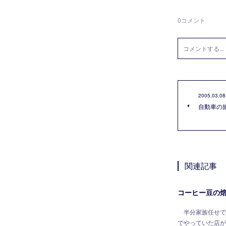
0
コメント
2005.03.08
自動車の
関連記事
コーヒー豆の
半分家族任せで
でやっていた店が