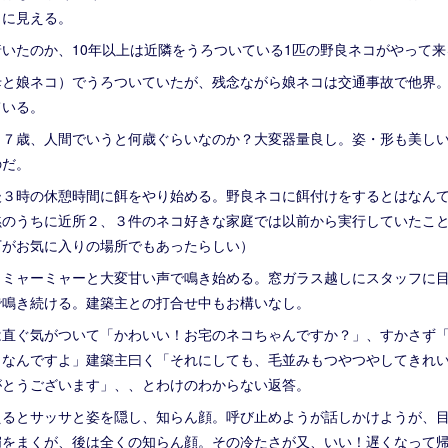
くに見える。
いたのか、10年以上は近隣をうろついている1匹の野良ネコがやって来
母と娘ネコ）でうろついていたが、残念ながら娘ネコは交通事故で他界
ている。
～７歳、人間でいうと何歳ぐらいなのか？大変器量良し。姿・形も美し
のだ。
後３時の休憩時間に餌をやり始める。野良ネコに餌付けをするとはなん
黙のうちに近所２、３件のネコ好きな家庭では以前から実行していたこ
下がお気に入りの場所でもあったらしい）
、ミャーミャーと大変甘い声で鳴き始める。窓ガラス越しにスタッフに
で鳴き続ける。建築主との打合せ中もお構いなし。
は直ぐ気がついて「かわいい！お宅のネコちゃんですか？」、すかさず
コなんですよ」建築主曰く「それにしても、毛並みもつやつやしてきれ
がとうございます」、、とわけのわからない返答。
えるとサッサと姿を隠し、知らん顔。呼び止めようが話しかけようが、
媚をまくが、後は全くの知らん顔。その冷たさが又、いい！遅くなって