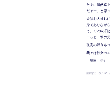
たまに偶然路
だぞー」と思
犬はお人好し(
身でありなが
う。 いつの
ーっと一撃の
孤高の野良ネ
我々は彼女の
（豊田 悟）
建築家のコラム
(
301
)