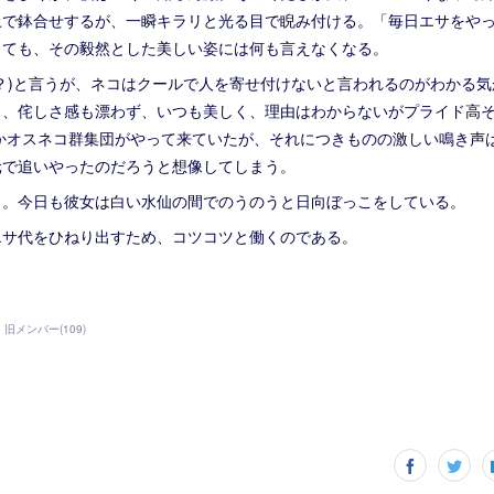
上で鉢合せするが、一瞬キラリと光る目で睨み付ける。「毎日エサをや
っても、その毅然とした美しい姿には何も言えなくなる。
？)と言うが、ネコはクールで人を寄せ付けないと言われるのがわかる
ら、侘しさ感も漂わず、いつも美しく、理由はわからないがプライド高
日かオスネコ群集団がやって来ていたが、それにつきものの激しい鳴き声
元で追いやったのだろうと想像してしまう。
コ。今日も彼女は白い水仙の間でのうのうと日向ぼっこをしている。
エサ代をひねり出すため、コツコツと働くのである。
旧メンバー
(
109
)