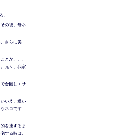
る。
。その後、母ネ
い、さらに美
てことか、、。
と。元々、我家
目で合図しエサ
「いいえ、違い
いなネコです
目的を達するま
帰宅する時は、