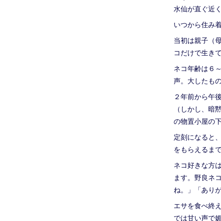
水仙が直ぐ近
いつから住み着
当初は親子（
コだけで生き
ネコ年齢は６
声。大したも
２年前から午
（しかし、暗
の物置小屋の
定刻になると
をもらえるま
ネコ好きな方
ます。野良ネ
ね。」「あり
エサを食べ終
では甘い声で