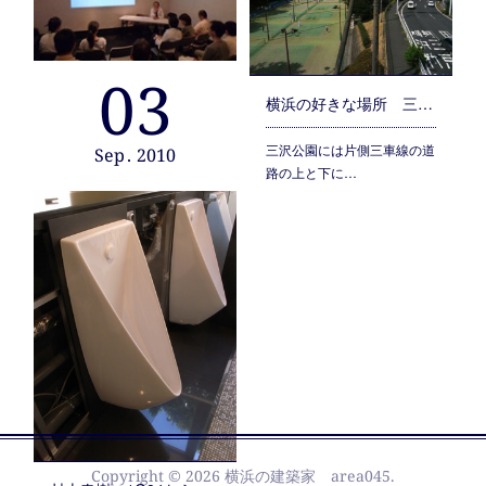
03
第2回 area Talk Bar レポート
横浜の好きな場所 三沢公園 - テニスコート周辺
日時：2010年9月14日…
三沢公園には片側三車線の道
Sep
2010
路の上と下に…
Copyright ©
2026
横浜の建築家 area045
.