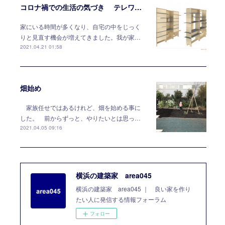
コロナ禍での生活の気づき テレワークには家具で対応する
家にいる時間が多くなり、自宅の中をじっく
りと見直す機会が増えてきました。我が家…
2021.04.21 01:58
畑始め
家族任せではあるけれど、畑を始める事に
した。 前からずっと、やりたいとは思っ…
2021.04.05 09:16
横浜の建築家 area045
横浜の建築家 area045 ｜ 良い家を作り
たい人に発信する情報フォーラム
フォロー