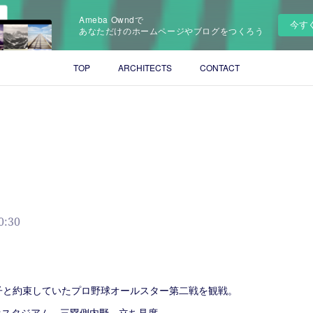
Ameba Owndで
今す
あなただけのホームページやブログをつくろう
TOP
ARCHITECTS
CONTACT
0:30
子と約束していたプロ野球オールスター第二戦を観戦。
浜スタジアム 三塁側内野 立ち見席。