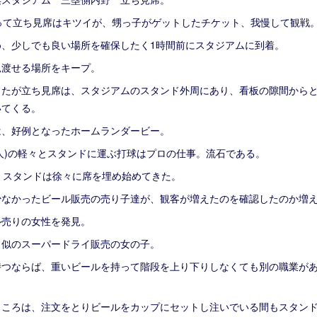
って立ち見席はキツイが、甥っ子がゲットしたチケット、我慢して観戦
め、少しでも良い場所を確保したく1時間前にスタジアムに到着。
見渡せる場所をキープ。
ったが立ち見席は、スタジアムのスタンド外周にあり、看板の隙間から
いてくる。
は、好例となったホームランダービー。
巨人)の軽々とスタンドに運ぶ打球はプロの仕事。流石である。
、スタンドは徐々に席を埋め始めてきた。
少なかったビール販売の売り子達が、観客が増えたのを確認したのか増
ル売りの女性を発見。
き似のスーパードライ販売の女の子。
持つならば、重いビールを持って階段を上り下りしなくても別の職業が
ところは、注文をとりビールをカップにセットし注いでいる間もスタン