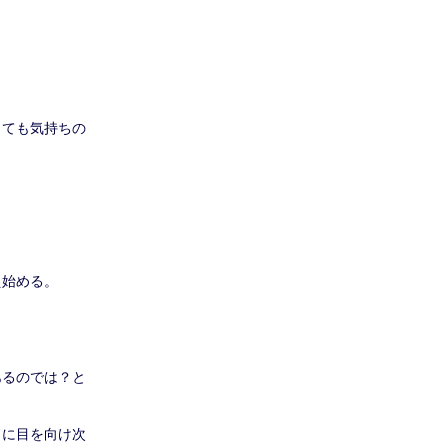
。
とても気持ちの
え始める。
あるのでは？と
ドに目を向け次