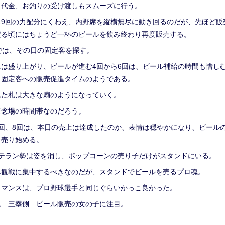
。代金、お釣りの受け渡しもスムーズに行う。
る9回の力配分にくわえ、内野席を縦横無尽に動き回るのだが、先ほど販
戻る頃にはちょうど一杯のビールを飲み終わり再度販売する。
では、その日の固定客を探す。
には盛り上がり、ビールが進む4回から6回は、ビール補給の時間も惜し
し固定客への販売促進タイムのようである。
れた札は大きな扇のようになっていく。
正念場の時間帯なのだろう。
7回、8回は、本日の売上は達成したのか、表情は穏やかになり、ビール
を売り始める。
ベテラン勢は姿を消し、ポップコーンの売り子だけがスタンドにいる。
球観戦に集中するべきなのだが、スタンドでビールを売るプロ魂。
ォマンスは、プロ野球選手と同じぐらいかっこ良かった。
ム 三塁側 ビール販売の女の子に注目。