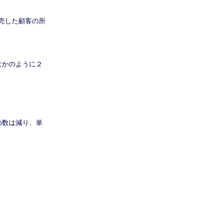
売した顧客の所
むかのように２
の数は減り、単