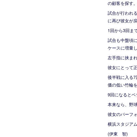
の顧客を探す
試合が行われ
に再び彼女が
1回から3回ま
試合も中盤頃
ケースに増量
左手指に挟ま
彼女にとって
後半戦に入る
価の低い竹輪
9回になると
本来なら、野
彼女のパーフ
横浜スタジア
(伊東 智)