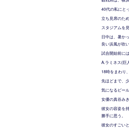
40代の私にと
立ち見席のた
スタジアムを
日中は、暑か
良い浜風が吹
試合開始前に
A.ラミネス(
18時をまわり
先ほどまで、
気になるビー
女優の真谷み
彼女の容姿を
勝手に思う。
彼女のすごい