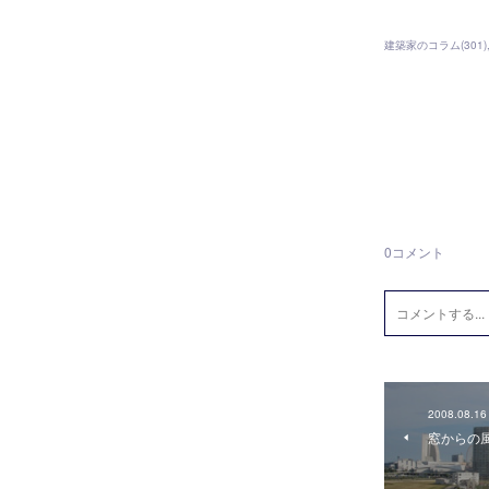
建築家のコラム
(
301
)
0
コメント
2008.08.16
窓からの風