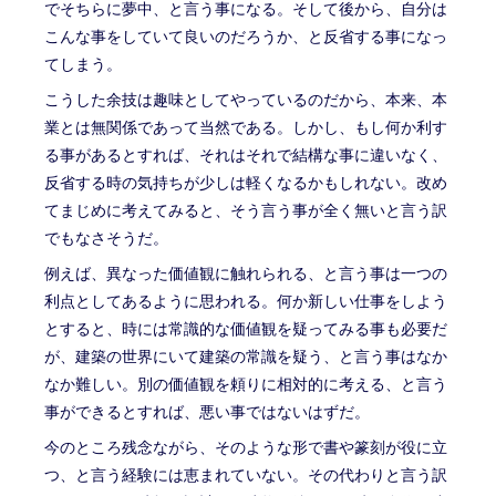
でそちらに夢中、と言う事になる。そして後から、自分は
こんな事をしていて良いのだろうか、と反省する事になっ
てしまう。
こうした余技は趣味としてやっているのだから、本来、本
業とは無関係であって当然である。しかし、もし何か利す
る事があるとすれば、それはそれで結構な事に違いなく、
反省する時の気持ちが少しは軽くなるかもしれない。改め
てまじめに考えてみると、そう言う事が全く無いと言う訳
でもなさそうだ。
例えば、異なった価値観に触れられる、と言う事は一つの
利点としてあるように思われる。何か新しい仕事をしよう
とすると、時には常識的な価値観を疑ってみる事も必要だ
が、建築の世界にいて建築の常識を疑う、と言う事はなか
なか難しい。別の価値観を頼りに相対的に考える、と言う
事ができるとすれば、悪い事ではないはずだ。
今のところ残念ながら、そのような形で書や篆刻が役に立
つ、と言う経験には恵まれていない。その代わりと言う訳