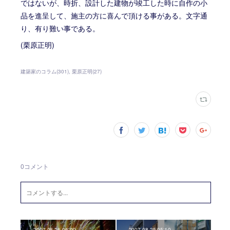
ではないが、時折、設計した建物が竣工した時に自作の小
品を進呈して、施主の方に喜んで頂ける事がある。文字通
り、有り難い事である。
(栗原正明)
建築家のコラム
(
301
)
栗原正明
(
27
)
0
コメント
2007.08.26 06:00
2007.08.25 05:50