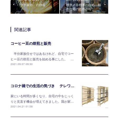
「プチ家出」の伊豆
標準／非標準の住処―都
市住宅の近作から
関連記事
コーヒー豆の焙煎と販売
半分家族任せではあるけれど、自宅でコー
ヒー豆の焙煎と販売を始める事にした。 …
2021.09.07 09:30
コロナ禍での生活の気づき テレワークには家具で対応する
家にいる時間が多くなり、自宅の中をじっく
りと見直す機会が増えてきました。我が家…
2021.04.21 01:58